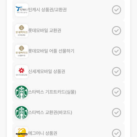
틴캐시
상품권/교환권
롯데모바일
교환권
롯데모바일
어플 선물하기
신세계모바일
상품권
스타벅스
기프트카드(실물)
스타벅스
교환권(바코드)
에그머니
상품권