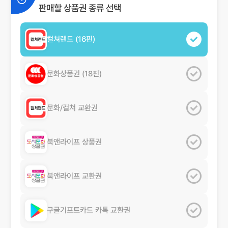
판매할 상품권 종류 선택
컬쳐랜드
(16핀)
문화상품권
(18핀)
문화/컬쳐
교환권
북앤라이프
상품권
북앤라이프
교환권
구글기프트카드
카톡 교환권